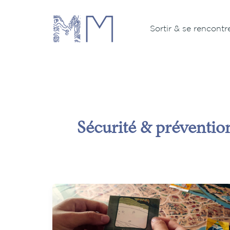
Aller
au
Sortir & se rencontr
contenu
Sécurité & préventi