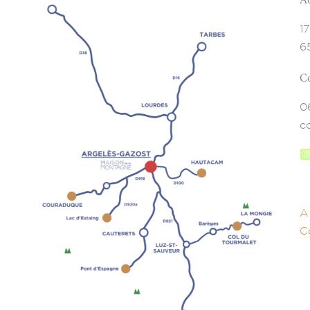
1
6
C
0
c
A
C