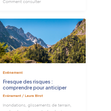
Comment consulter
Evénement
Fresque des risques :
comprendre pour anticiper
Evénement
/
Laura Birot
Inondations, glissements de terrain,