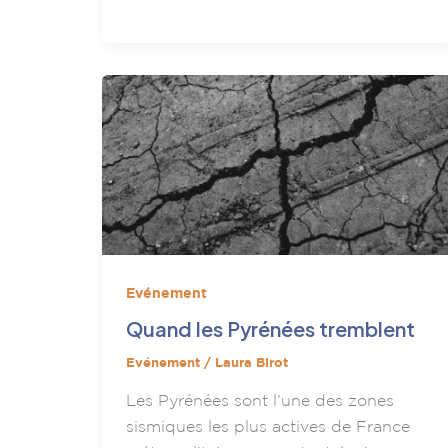
Evénement
Quand les Pyrénées tremblent
Evénement
/
Laura Birot
Les Pyrénées sont l’une des zones
sismiques les plus actives de France