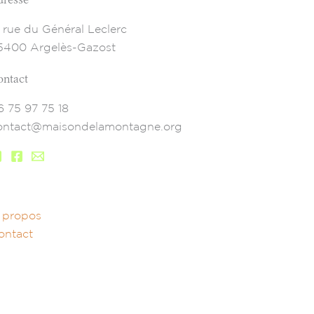
7 rue du Général Leclerc
5400 Argelès-Gazost
ontact
6 75 97 75 18
ontact@maisondelamontagne.org
 propos
ontact