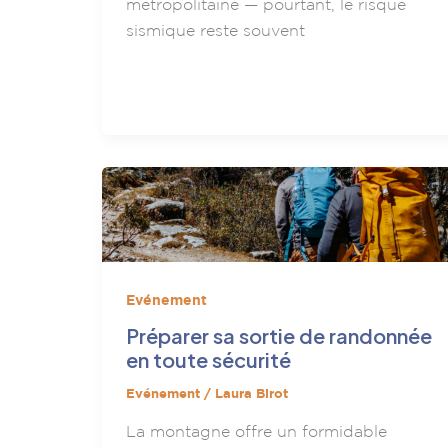
métropolitaine — pourtant, le risque
sismique reste souvent
Evénement
Préparer sa sortie de randonnée
en toute sécurité
Evénement
/
Laura Birot
La montagne offre un formidable