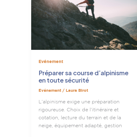
Evénement
Préparer sa course d’alpinisme
en toute sécurité
Evénement
/
Laura Birot
L’alpinisme exige une préparation
rigoureuse. Choix de l’itinéraire et
cotation, lecture du terrain et de la
neige, équipement adapté, gestion