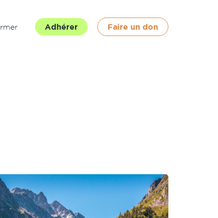
ormer
Adhérer
Faire un don