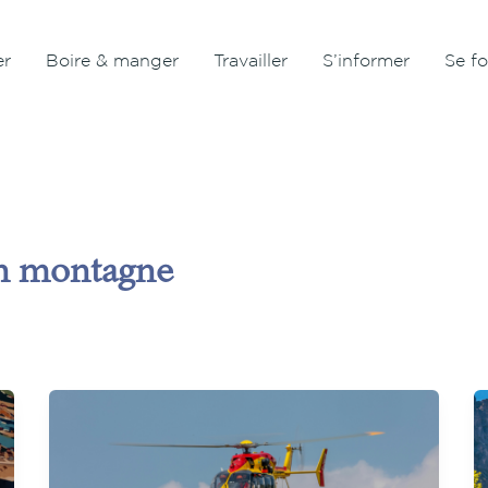
er
Boire & manger
Travailler
S’informer
Se f
on montagne