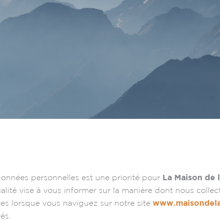
données personnelles est une priorité pour
La Maison de 
alité vise à vous informer sur la manière dont nous collect
s lorsque vous naviguez sur notre site
www.maisondel
és.