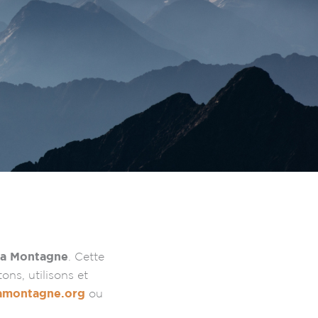
la Montagne
. Cette
ons, utilisons et
amontagne.org
ou