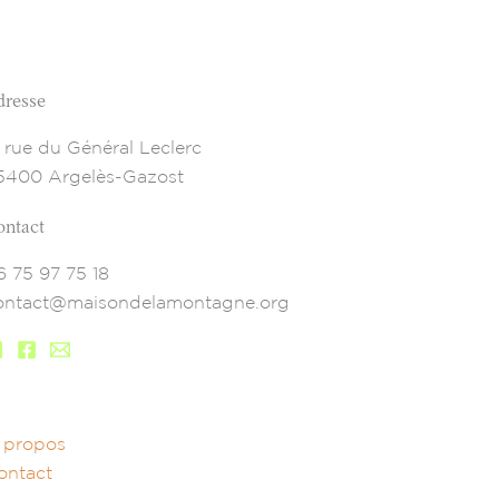
dresse
7 rue du Général Leclerc
5400 Argelès-Gazost
ontact
6 75 97 75 18
ontact@maisondelamontagne.org
 propos
ontact