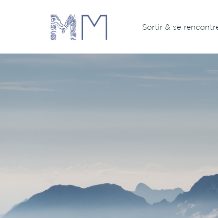
Aller
au
Sortir & se rencontr
contenu