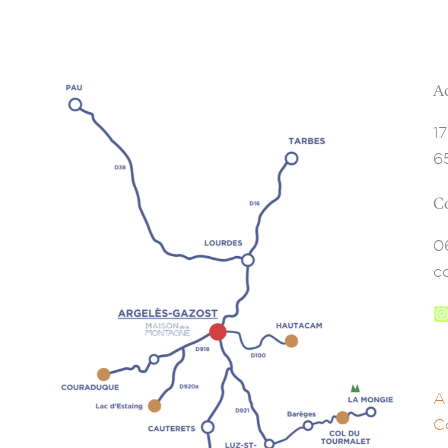
A
1
6
C
0
c
A
C