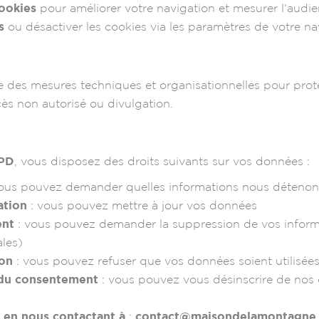
ookies
pour améliorer votre navigation et mesurer l’audi
s
ou désactiver les cookies via les paramètres de votre na
 des mesures techniques et organisationnelles pour pro
cès non autorisé ou divulgation.
PD
, vous disposez des droits suivants sur vos données :
ous pouvez demander quelles informations nous détenon
ation
: vous pouvez mettre à jour vos données
ent
: vous pouvez demander la suppression de vos inform
ales)
ion
: vous pouvez refuser que vos données soient utilisées
t du consentement
: vous pouvez vous désinscrire de nos
 en nous contactant à
:
contact@maisondelamontagne