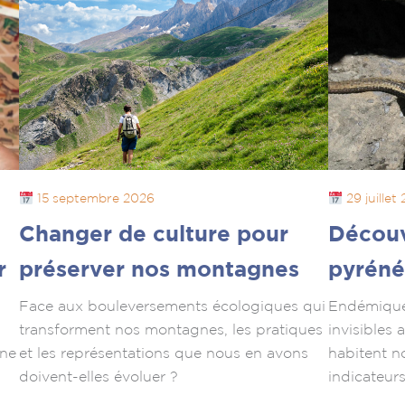
15 septembre 2026
29 juillet
Changer de culture pour
Découv
r
préserver nos montagnes
pyréné
Face aux bouleversements écologiques qui
Endémiques
transforment nos montagnes, les pratiques
invisibles 
une
et les représentations que nous en avons
habitent n
doivent-elles évoluer ?
indicateur