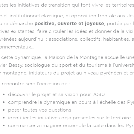
utes les initiatives de transition qui font vivre les territo
ojet institutionnel classique, ni opposition frontale au
 une démarche
positive, ouverte et joyeuse
, portée par l
atives existantes, faire circuler les idées et donner de la vis
yrénées aujourd’hui : associations, collectifs, habitant·es, a
ronnementaux…
 cette dynamique, la Maison de la Montagne accueille un
vier Bessy, sociologue du sport et du tourisme à l’universi
 montagne, initiateurs du projet au niveau pyrénéen et en 
 rencontre sera l’occasion de :
découvrir le projet et sa vision pour 2030
comprendre la dynamique en cours à l’échelle des Pyr
poser toutes vos questions
identifier les initiatives déjà présentes sur le territoire
commencer à imaginer ensemble la suite dans les Py