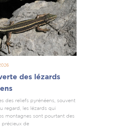
 2026
erte des lézards
ens
 des reliefs pyrénéens, souvent
au regard, les lézards qui
os montagnes sont pourtant des
s précieux de