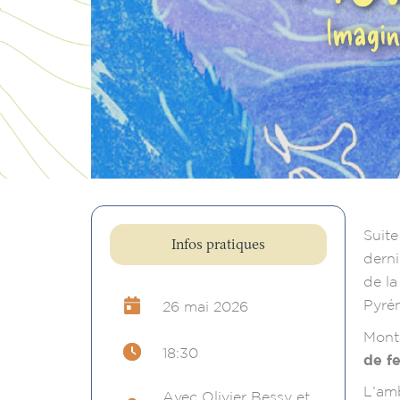
Suite
Infos pratiques
derni
de la
Pyré
26 mai 2026
Mont
18:30
de fe
L’amb
Avec Olivier Bessy et