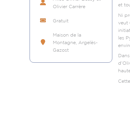
et to
Olivier Carrère
Ni pr
Gratuit
veut
initi
Maison de la
les P
Montagne, Argelès-
envi
Gazost
Dans
d’Oli
haute
Cette