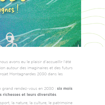
us avons eu le plaisir d’accueillir l’été
ion autour des imaginaires et des futurs
projet Montagnardes 2030 dans les
un grand rendez-vous en 2030 :
six mois
 richesses et leurs diversités
.
sport, la nature, la culture, le patrimoine