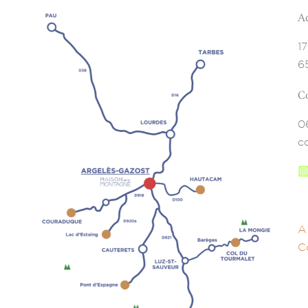
A
1
6
C
0
c
A
C