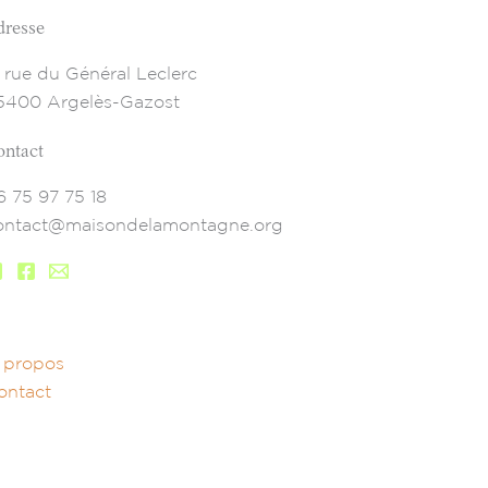
dresse
7 rue du Général Leclerc
5400 Argelès-Gazost
ontact
6 75 97 75 18
ontact@maisondelamontagne.org
 propos
ontact