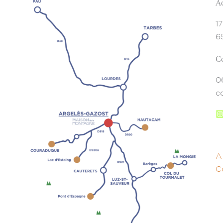
A
1
6
C
0
c
A
C