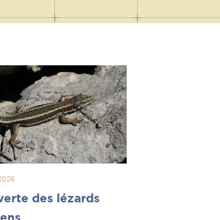
 2026
erte des lézards
ens