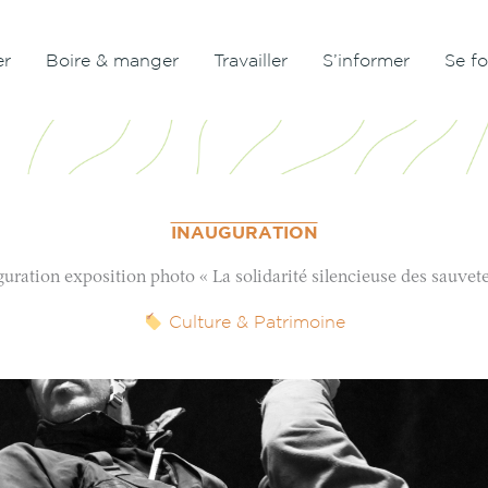
er
Boire & manger
Travailler
S’informer
Se f
INAUGURATION
uration exposition photo « La solidarité silencieuse des sauvet
Culture & Patrimoine