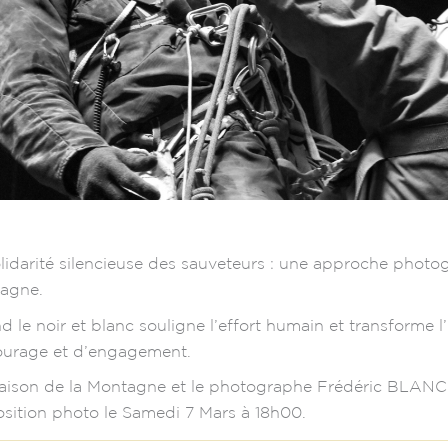
lidarité silencieuse des sauveteurs : une approche phot
agne.
 le noir et blanc souligne l’effort humain et transforme l
ourage et d’engagement.
ison de la Montagne et le photographe Frédéric BLANC v
osition photo le Samedi 7 Mars à 18h00.