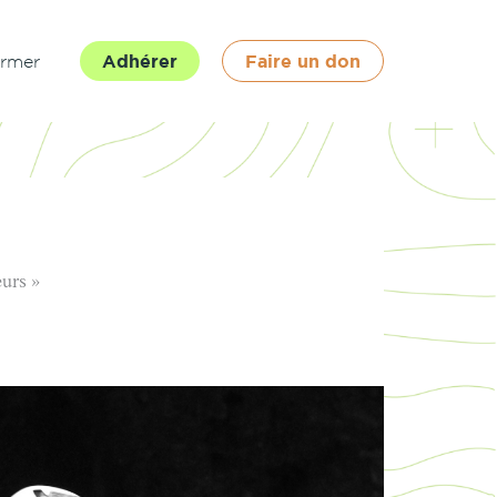
ormer
Adhérer
Faire un don
eurs »