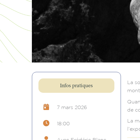
La so
Infos pratiques
mont
Quand
7 mars 2026
de c
La ma
18:00
l’exp
Avec Frédéric Blanc