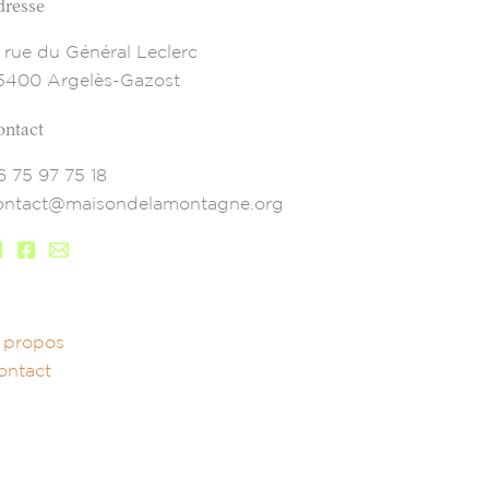
dresse
7 rue du Général Leclerc
5400 Argelès-Gazost
ontact
6 75 97 75 18
ontact@maisondelamontagne.org
 propos
ontact