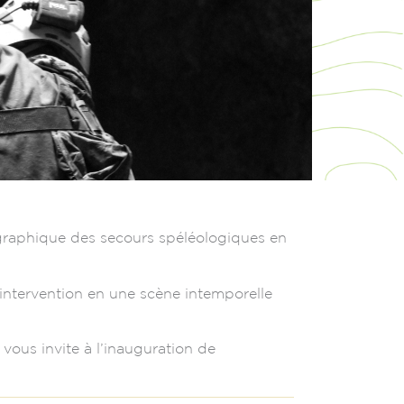
ographique des secours spéléologiques en
’intervention en une scène intemporelle
ous invite à l’inauguration de