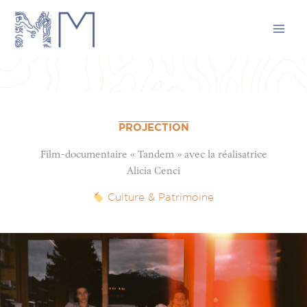
Aller
au
contenu
PROJECTION
Film-documentaire « Tandem » avec la réalisatrice
Alicia Cenci
Culture & Patrimoine