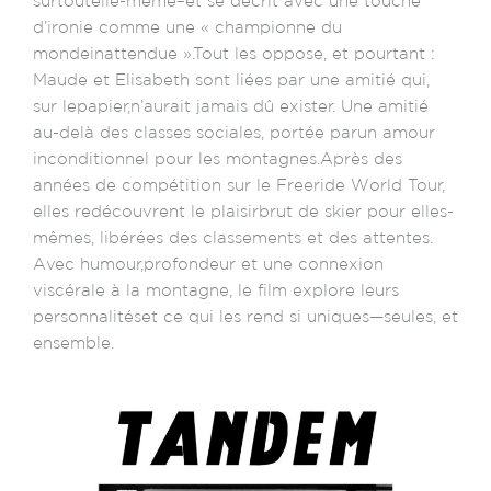
surtoutelle-même–et se décrit avec une touche
d’ironie comme une « championne du
mondeinattendue ».Tout les oppose, et pourtant :
Maude et Elisabeth sont liées par une amitié qui,
sur lepapier,n’aurait jamais dû exister. Une amitié
au-delà des classes sociales, portée parun amour
inconditionnel pour les montagnes.Après des
années de compétition sur le Freeride World Tour,
elles redécouvrent le plaisirbrut de skier pour elles-
mêmes, libérées des classements et des attentes.
Avec humour,profondeur et une connexion
viscérale à la montagne, le film explore leurs
personnalitéset ce qui les rend si uniques—seules, et
ensemble.