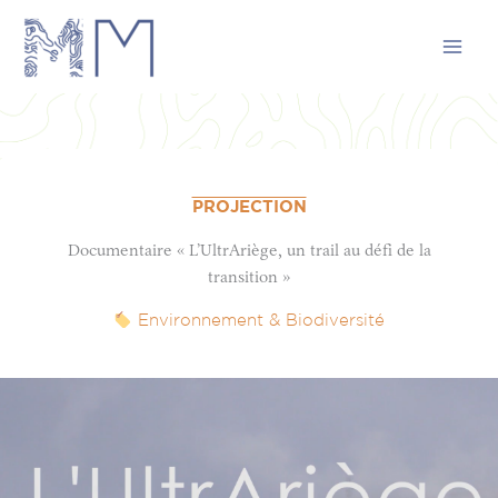
Aller
au
contenu
PROJECTION
Documentaire « L’UltrAriège, un trail au défi de la
transition »
Environnement & Biodiversité