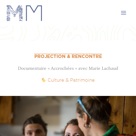
Aller
au
contenu
PROJECTION & RENCONTRE
Documentaire « Accrochées » avec Marie Lachaud
Culture & Patrimoine