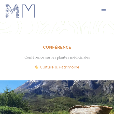
Aller
au
contenu
CONFÉRENCE
Conférence sur les plantes médicinales
Culture & Patrimoine